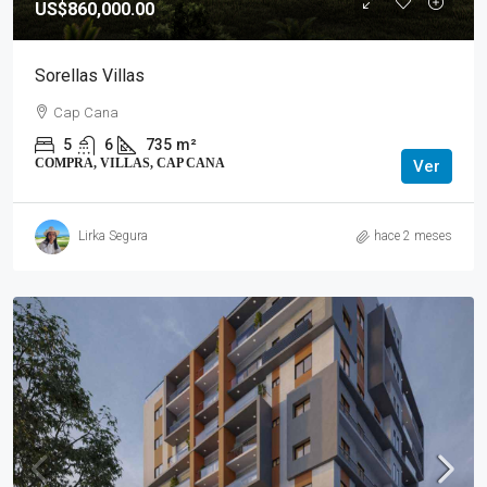
US$860,000.00
Sorellas Villas
Cap Cana
5
6
735
m²
COMPRA, VILLAS, CAP CANA
Ver
Lirka Segura
hace 2 meses