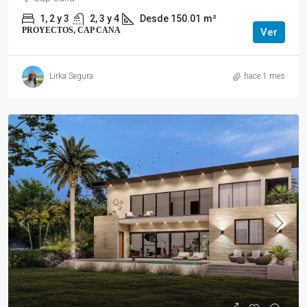
1, 2 y 3
2, 3 y 4
Desde 150.01
m²
PROYECTOS, CAP CANA
Ver
Lirka Segura
hace 1 mes