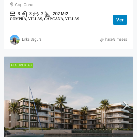
Cap Cana
3
3
2
202 Mt2
COMPRA, VILLAS, CAP CANA, VILLAS
Ver
Lirka Segura
hace 8 meses
FEATURED TAG