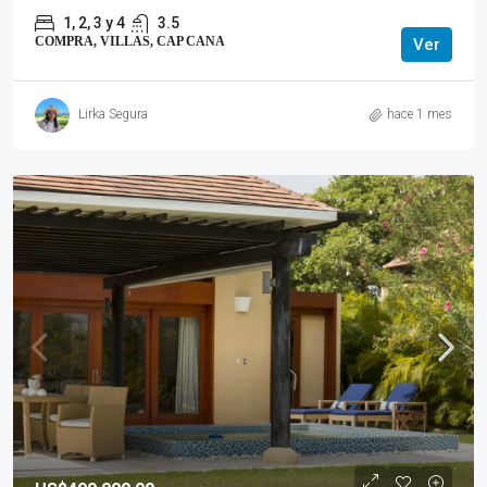
1, 2, 3 y 4
3.5
COMPRA, VILLAS, CAP CANA
Ver
Lirka Segura
hace 1 mes