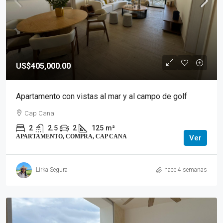
US$405,000.00
Apartamento con vistas al mar y al campo de golf
Cap Cana
2
2.5
2
125
m²
APARTAMENTO, COMPRA, CAP CANA
Ver
Lirka Segura
hace 4 semanas