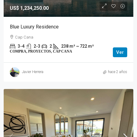
US$ 1,234,250.00
Blue Luxury Residence
Cap Cana
3-4
2-3
2
238 m² ~ 722 m²
COMPRA, PROYECTOS, CAP CANA
Ver
Javier Herrera
hace 2 años