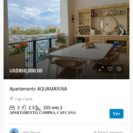
US$850,000.00
Apartamento AQUAMARINA
Cap Cana
2
2.5
235
mts 2
APARTAMENTO, COMPRA, CAP CANA
Ver
Lirka Segura
hace 4 semanas