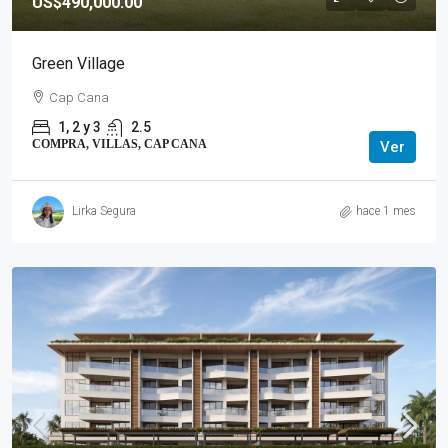
US$490,000.00
Green Village
Cap Cana
1, 2 y 3
2.5
COMPRA, VILLAS, CAP CANA
Ver
Lirka Segura
hace 1 mes