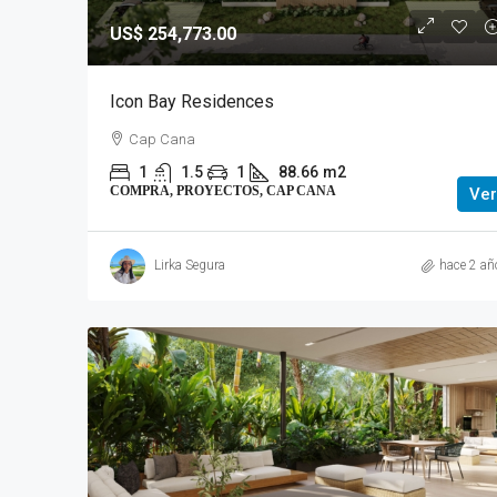
US$ 254,773.00
Icon Bay Residences
Cap Cana
1
1.5
1
88.66
m2
COMPRA, PROYECTOS, CAP CANA
Ver
Lirka Segura
hace 2 añ