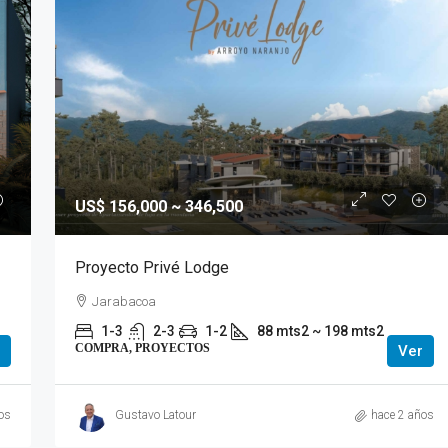
US$ 156,000 ~ 346,500
Proyecto Privé Lodge
Jarabacoa
1-3
2-3
1-2
88 mts2 ~ 198 mts2
COMPRA, PROYECTOS
Ver
os
Gustavo Latour
hace 2 años