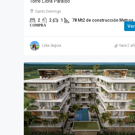
Torre Liora Paraiso
Santo Domingo
2
2
1
78 Mt2 de construcción Metros
COMPRA
Ver
Lirka Segura
hace 2 añ