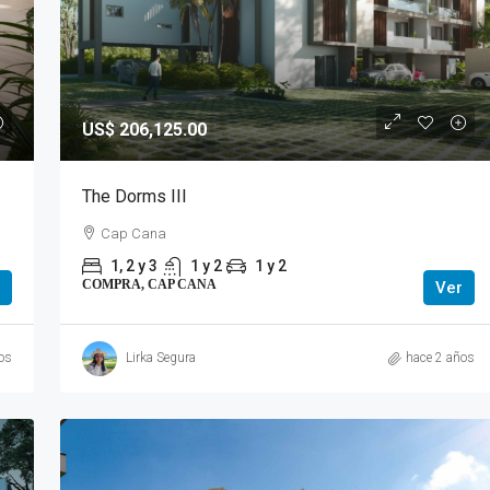
US$ 206,125.00
The Dorms III
Cap Cana
1, 2 y 3
1 y 2
1 y 2
COMPRA, CAP CANA
Ver
os
Lirka Segura
hace 2 años