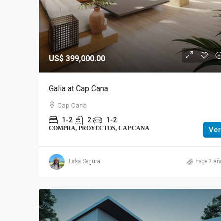
US$ 399,000.00
Galia at Cap Cana
Cap Cana
1-2
2
1-2
COMPRA, PROYECTOS, CAP CANA
Ver
Lirka Segura
hace 2 añ