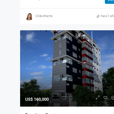
Gilda Brache
hace 2 añ
US$ 160,000