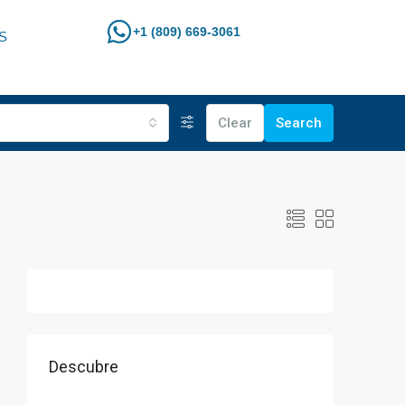
+1 (809) 669-3061
S
Clear
Search
Descubre