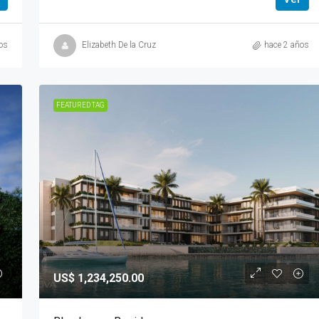
os
Elizabeth De la Cruz
hace 2 años
FEATURED TAG
US$ 1,234,250.00