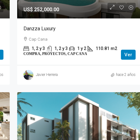
US$ 252,000.00
Danzza Luxury
Cap Cana
1, 2 y 3
1, 2 y 3
1 y 2
110.81
m2
COMPRA, PROYECTOS, CAP CANA
Ver
os
Javier Herrera
hace 2 años