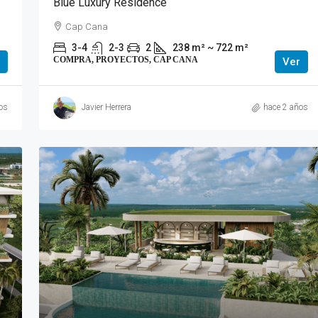
Blue Luxury Residence
Cap Cana
3-4
2-3
2
238 m² ~ 722 m²
COMPRA, PROYECTOS, CAP CANA
Ver
os
Javier Herrera
hace 2 años