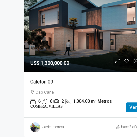
US$ 1,300,000.00
Caleton 09
Cap Cana
6
6
2
1,004.00 m² Metros
COMPRA, VILLAS
Ver
Javier Herrera
hace 2 añ