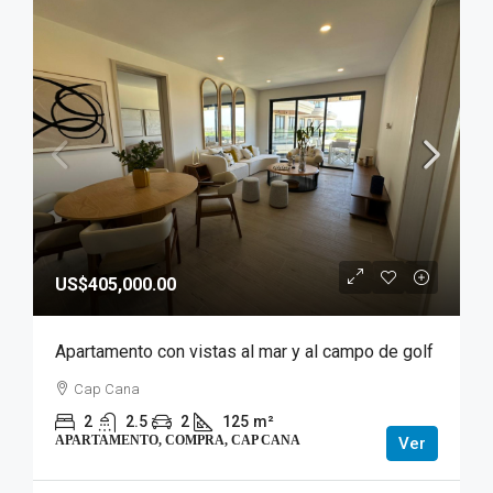
US$405,000.00
Apartamento con vistas al mar y al campo de golf
Cap Cana
2
2.5
2
125
m²
APARTAMENTO, COMPRA, CAP CANA
Ver