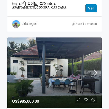
2
2.5
235
mts 2
APARTAMENTO, COMPRA, CAP CANA
Ver
Lirka Segura
hace 4 semanas
US$985,000.00