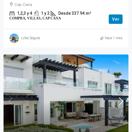
Cap Cana
1,2,3 y 4
1 y 2
Desde 337.94
m²
COMPRA, VILLAS, CAP CANA
Ver
Lirka Segura
hace 1 mes